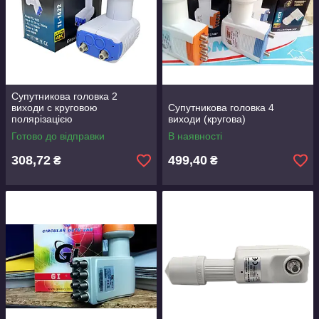
Супутникова головка 2
виходи с круговою
Супутникова головка 4
полярізацією
виходи (кругова)
Готово до відправки
В наявності
308,72
499,40
₴
₴