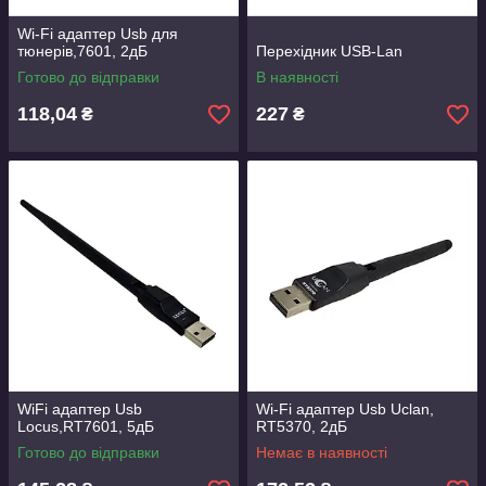
Wi-Fi адаптер Usb для
тюнерів,7601, 2дБ
Перехідник USB-Lan
Готово до відправки
В наявності
118,04
227
₴
₴
WiFi адаптер Usb
Wi-Fi адаптер Usb Uclan,
Locus,RT7601, 5дБ
RT5370, 2дБ
Готово до відправки
Немає в наявності