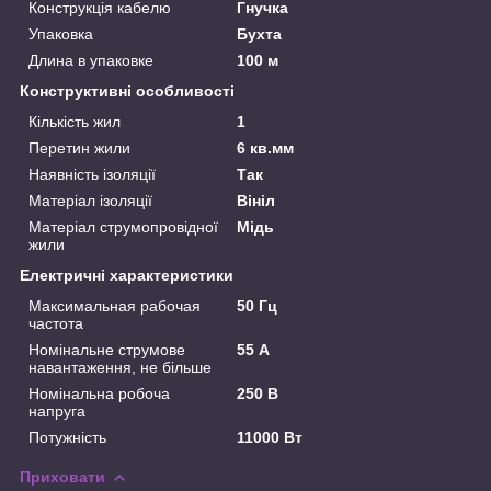
Конструкція кабелю
Гнучка
Упаковка
Бухта
Длина в упаковке
100 м
Конструктивні особливості
Кількість жил
1
Перетин жили
6 кв.мм
Наявність ізоляції
Так
Матеріал ізоляції
Вініл
Матеріал струмопровідної
Мідь
жили
Електричні характеристики
Максимальная рабочая
50 Гц
частота
Номінальне струмове
55 А
навантаження, не більше
Номінальна робоча
250 В
напруга
Потужність
11000 Вт
Приховати