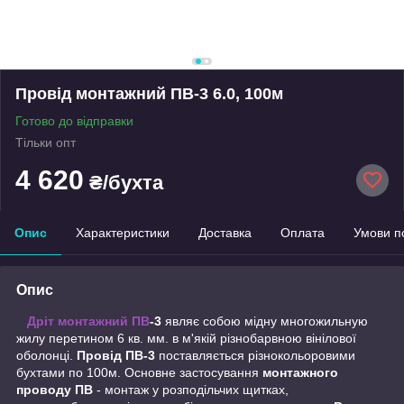
Провід монтажний ПВ-3 6.0, 100м
Готово до відправки
Тільки опт
4 620
₴/бухта
Опис
Характеристики
Доставка
Оплата
Умови п
Опис
Дріт монтажний ПВ
-3
являє собою мідну многожильную
жилу перетином 6 кв. мм. в м'якій різнобарвною вінілової
оболонці.
Провід ПВ-3
поставляється різнокольоровими
бухтами по 100м. Основне застосування
монтажного
проводу ПВ
- монтаж у розподільчих щитках,