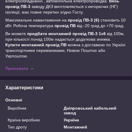
електрообладнанні , автомобільна електропроводка.
Весь
провід ПВ-3
заводу ДКЗ виготовляється з негорючих (НГ)
ізоляції, має повне перетин згідно Госту.
Максимальне навантаження на
провід ПВ-3 (6)
становить 10
кВт. Робоча температура
провід ПВ
від -20 град до +70 град.
Ви можете
придбати монтажний провід ПВ-3 1х6
від 100м,
при кількості понад 100м надається додаткова знижка.
Купити монтажний провід ПВ
можна з доставкою по Україні
транспортними перевізниками, Новою Поштою або
Укрпоштою.
Приховати
Характеристики
Основні
Виробник
Дніпровський кабельний
завод
Країна виробник
Україна
Тип дроту
Монтажний