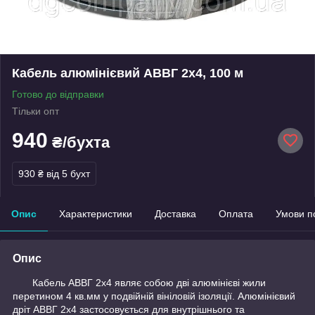
Кабель алюмінієвий АВВГ 2х4, 100 м
Готово до відправки
Тільки опт
940
₴/бухта
930 ₴
від 5 бухт
Опис
Характеристики
Доставка
Оплата
Умови п
Опис
Кабель АВВГ 2х4
являє собою дві алюмінієві жили
перетином 4 кв.мм у подвійній вініловій ізоляції.
Алюмінієвий
дріт АВВГ 2х4
застосовується для внутрішнього та