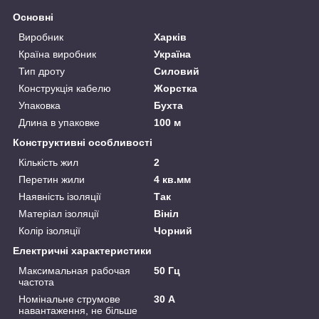
Основні
Виробник
Харків
Країна виробник
Україна
Тип дроту
Силовий
Конструкція кабелю
Жорстка
Упаковка
Бухта
Длина в упаковке
100 м
Конструктивні особливості
Кількість жил
2
Перетин жили
4 кв.мм
Наявність ізоляції
Так
Матеріал ізоляції
Вініл
Колір ізоляції
Чорний
Електричні характеристики
Максимальная рабочая
50 Гц
частота
Номінальне струмове
30 А
навантаження, не більше