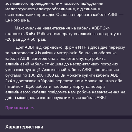
зовнішнього проведення, тимчасового під'єднання
малопотужного електрообладнання, під'єднання
освітлювальних приладів. Основна перевага
кабеля АВВГ
—
це його ціна.
Максимальне навантаження на
кабель АВВГ 2х4
становить 6 кВт. Робоча температура
алюмінієвого дроту
от
-20град до + 50 град.
Дріт АВВГ
від харківської фірми NTP відповідає перерізу
та виготовлений із якісних матеріалів.Вональна оболонка
кабеля АВВГ
виготовлена з поліетилену, що робить
алюмінієвий кабель
стійкішим до несприятливих погодних
умов експлуатації.
Алюмінієвий кабель АВВГ
постачається
бухтами по 100,200 і 300 м. Ви можете
купити кабель АВВГ
2х4
з доставкою в Україні перевезенням Новою поштою або
Інтаймом. Щоб вибрати необхідну марку та переріз
алюмінієвого кабелю
повідомте нам робоче навантаження на
дріт
і місце, коли застосовуватиметься
кабель АВВГ.
Приховати
Характеристики