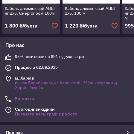
Кабель алюмінієвий АВВГ-
Кабель алюмінієвий АВВГ
Кабе
нг 2х6, Єнергопром,100м
2х6, 100 м
нг 2
м
1 800
1 220
995
₴/бухта
₴/бухта
Про нас
95% позитивних з 691 відгука за рік
Працює з 02.06.2015
м. Харків
рынок Барабашова,ул.Каринской, 33(за хозрядами),
Харків, Україна
Контакти
Сьогодні вихідний
Показати весь графік роботи
Про нас