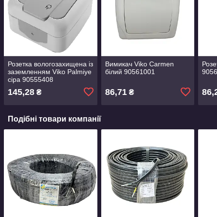
Розетка вологозахищена із
Вимикач Viko Carmen
Розе
заземленням Viko Palmiye
білий 90561001
905
сіра 90555408
145,28
86,71
86,
₴
₴
Подібні товари компанії