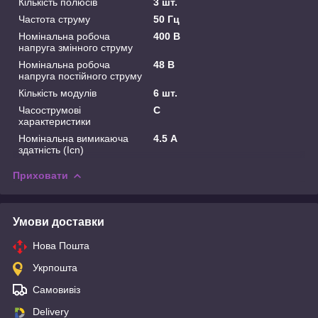
Кількість полюсів
3 шт.
Частота струму
50 Гц
Номінальна робоча
400 В
напруга змінного струму
Номінальна робоча
48 В
напруга постійного струму
Кількість модулів
6 шт.
Часострумові
C
характеристики
Номінальна вимикаюча
4.5 А
здатність (Icn)
Приховати
Умови доставки
Нова Пошта
Укрпошта
Самовивіз
Delivery