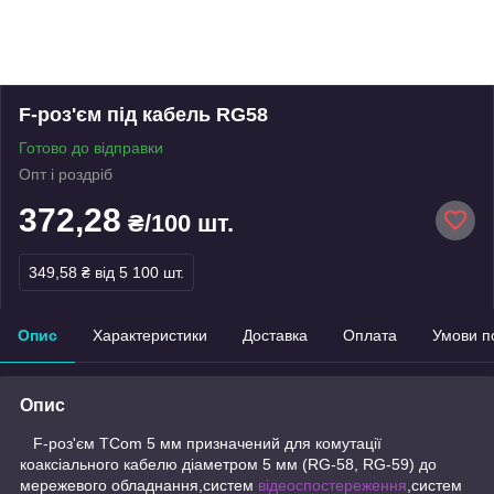
F-роз'єм під кабель RG58
Готово до відправки
Опт і роздріб
372,28
₴/100 шт.
349,58 ₴
від 5 100 шт.
Опис
Характеристики
Доставка
Оплата
Умови п
Опис
F-роз'єм TCom 5 мм призначений для комутації
коаксіального кабелю діаметром 5 мм (RG-58, RG-59) до
мережевого обладнання,систем
відеоспостереження
,систем