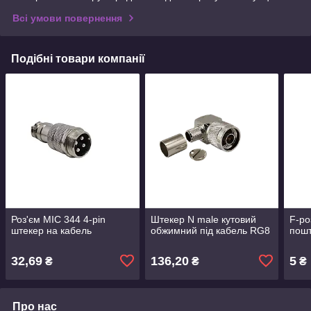
Всі умови повернення
Подібні товари компанії
Роз'єм MIC 344 4-pin
Штекер N male кутовий
F-ро
штекер на кабель
обжимний під кабель RG8
пош
32,69
136,20
5
₴
₴
₴
Про нас