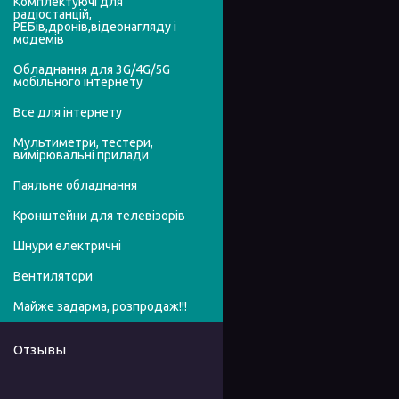
Комплектуючі для
радіостанцій,
РЕБів,дронів,відеонагляду і
модемів
Обладнання для 3G/4G/5G
мобільного інтернету
Все для інтернету
Мультиметри, тестери,
вимірювальні прилади
Паяльне обладнання
Кронштейни для телевізорів
Шнури електричні
Вентилятори
Майже задарма, розпродаж!!!
Отзывы