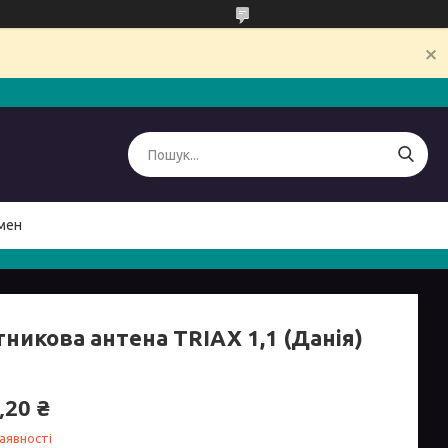
мен
никова антена TRIAX 1,1 (Данія)
,20 ₴
аявності