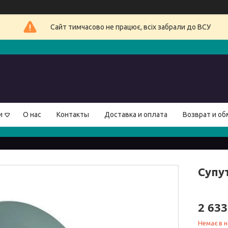
Сайт тимчасово не працює, всіх забрали до ВСУ
и
О нас
Контакты
Доставка и оплата
Возврат и об
Супут
2 633
Немає в н