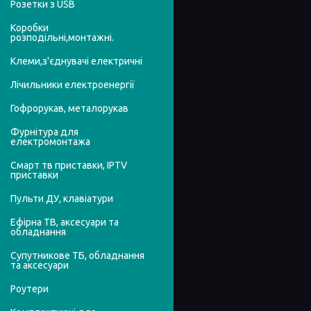
Розетки з USB
Коробки
розподільні,монтажні.
Клеми,з'єднувачі електричні
Лічильники електроенергії
Гофрорукав, металорукав
Фурнітура для
електромонтажа
Смарт тв приставки, IPTV
приставки
Пульти ДУ, клавіатури
Ефірна ТВ, аксесуари та
обладнання
Супутникове ТБ, обладнання
та аксесуари
Роутери