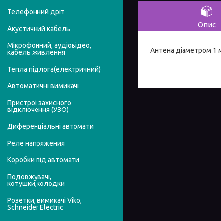
Телефонний дріт
Опис
Акустичний кабель
Мікрофонний, аудіовідео,
Антена діаметром 1 м 
кабель живлення
Тепла підлога(електричний)
Автоматичні вимикачі
Пристрої захисного
відключення (УЗО)
Диференціальні автомати
Реле напряжения
Коробки під автомати
Подовжувачі,
котушки,колодки
Розетки, вимикачі Viko,
Schneider Electric