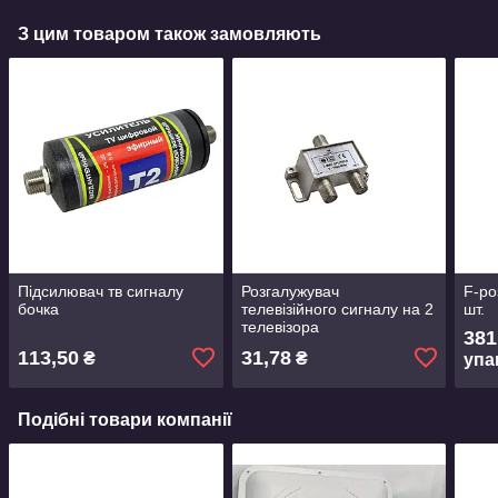
З цим товаром також замовляють
Підсилювач тв сигналу
Розгалужувач
F-ро
бочка
телевізійного сигналу на 2
шт.
телевізора
381
113,50
31,78
₴
₴
упа
Подібні товари компанії