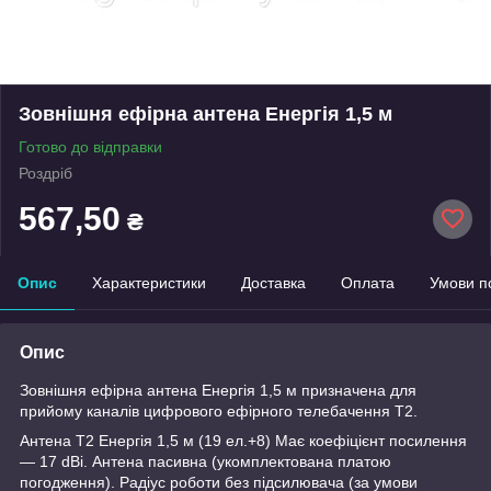
Зовнішня ефірна антена Енергія 1,5 м
Готово до відправки
Роздріб
567,50
₴
Опис
Характеристики
Доставка
Оплата
Умови п
Опис
Зовнішня ефірна антена Енергія 1,5 м призначена для
прийому каналів цифрового ефірного телебачення Т2.
Антена Т2 Енергія 1,5 м (19 ел.+8) Має коефіцієнт посилення
― 17 dBi. Антена пасивна (укомплектована платою
погодження). Радіус роботи без підсилювача (за умови