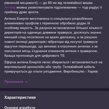
рівнинній місцевості) ― до 80 км від телевізійної вишки.
Антену
можна укомплектувати підсилювачем ― тоді радіус її
прийому дуже зросте.
Антена Енергія виготовлена із спеціально розроблених
алюмінієвих профілів з термічною обробкою додає їй
особливу міцність. За рахунок встановлення більшої кількості
директорів на одиницю довжини траверси, досягнуть значно
менший спад посилення на краях діапазону, а за рахунок
повної ізоляції директорів і вібратора від несучої траверси
відсутня перешкода, що виникає в класичних антенах з-за
окислення місць з'єднання елементів антени з траверсою.
Краща пропозиція для цифрового ТБ.
Ефірна антена Енергія легко збирається і встановлюється на
вертикальний кронштейн або трубу. Телевізійний кабель
прикручується до плати узгодження. Виробництво - Харків.
Приховати
Характеристики
Основні атрибути