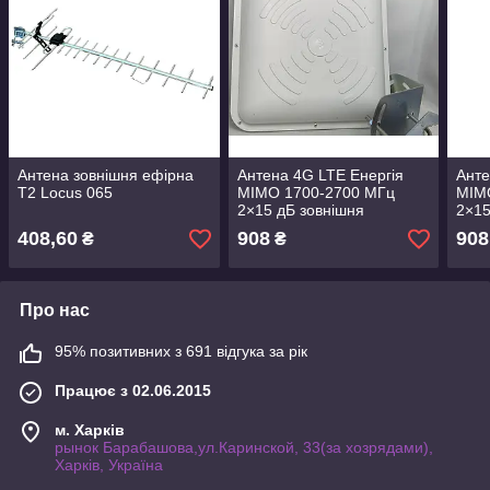
Антена зовнішня ефірна
Антена 4G LTE Енергія
Анте
Т2 Locus 065
MIMO 1700-2700 МГц
MIM
2×15 дБ зовнішня
2×15
панельна,бела
пане
408,60
908
908
₴
₴
Про нас
95% позитивних з 691 відгука за рік
Працює з 02.06.2015
м. Харків
рынок Барабашова,ул.Каринской, 33(за хозрядами),
Харків, Україна