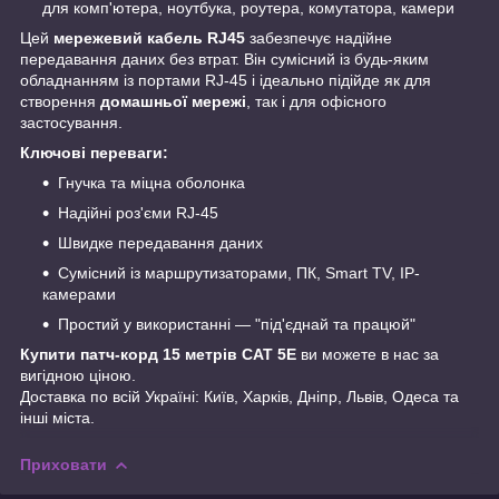
для комп'ютера, ноутбука, роутера, комутатора, камери
Цей
мережевий кабель RJ45
забезпечує надійне
передавання даних без втрат. Він сумісний із будь-яким
обладнанням із портами RJ-45 і ідеально підійде як для
створення
домашньої мережі
, так і для офісного
застосування.
Ключові переваги:
Гнучка та міцна оболонка
Надійні роз'єми RJ-45
Швидке передавання даних
Сумісний із маршрутизаторами, ПК, Smart TV, IP-
камерами
Простий у використанні — "під'єднай та працюй"
Купити патч-корд 15 метрів CAT 5E
ви можете в нас за
вигідною ціною.
Доставка по всій Україні: Київ, Харків, Дніпр, Львів, Одеса та
інші міста.
Приховати