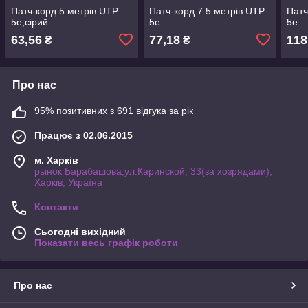
Патч-корд 5 метрів UTP
Патч-корд 7.5 метрів UTP
Патч
5е,сірий
5e
5е
63,56
77,18
118
₴
₴
Про нас
95% позитивних з 691 відгука за рік
Працює з 02.06.2015
м. Харків
рынок Барабашова,ул.Каринской, 33(за хозрядами),
Харків, Україна
Контакти
Сьогодні вихідний
Показати весь графік роботи
Про нас