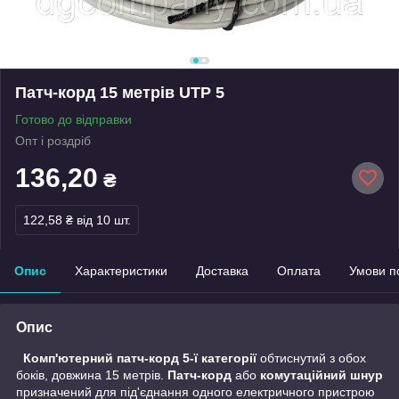
Патч-корд 15 метрів UTP 5
Готово до відправки
Опт і роздріб
136,20
₴
122,58 ₴
від 10 шт.
Опис
Характеристики
Доставка
Оплата
Умови п
Опис
Комп'ютерний патч-корд 5-ї категорії
обтиснутий з обох
боків, довжина 15 метрів.
Патч-корд
або
комутаційний шнур
призначений для під'єднання одного електричного пристрою