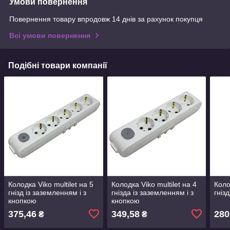
Умови повернення
Повернення товару впродовж 14 днів за рахунок покупця
Всі умови повернення
Подібні товари компанії
Колодка Viko multilet на 5
Колодка Viko multilet на 4
Коло
гнізд із заземленням і з
гнізда із заземленням і з
гніз
кнопкою
кнопкою
375,46
349,58
280
₴
₴