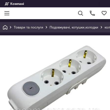
ДГ Компані
Товари та послуги
Подовжувачі, котушки,колодки
кол