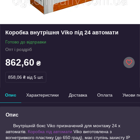
Коробка внутрішня Viko під 24 автомати
Готово до відправки
Опт і роздріб
862,60
₴
858,06 ₴
від 5 шт.
Опис
Характеристики
Доставка
Оплата
Умови п
Опис
Внутрішній бокс Viko призначений для монтажу 24 х
автоматів.
Коробка під автомати
Viko виготовлена з
вогнетривкого пластику (до 650 град), має ступінь захисту IP