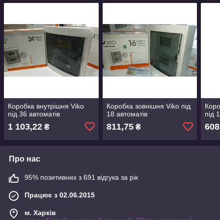
Коробка внутрішня Viko
Коробка зовнішня Viko під
Коро
під 36 автоматів
18 автоматів
під 
1 103,22
811,75
608
₴
₴
Про нас
95% позитивних з 691 відгука за рік
Працює з 02.06.2015
м. Харків