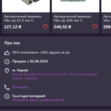
Автоматичний вимикач
Автоматичний вимикач
Авто
Viko 1p 10 А тип С
Viko 2p 10А тип С
Viko
127,12
246,52
286
₴
₴
Про нас
95% позитивних з 691 відгука за рік
Працює з 02.06.2015
м. Харків
рынок Барабашова,ул.Каринской, 33(за хозрядами),
Харків, Україна
Контакти
Сьогодні вихідний
Показати весь графік роботи