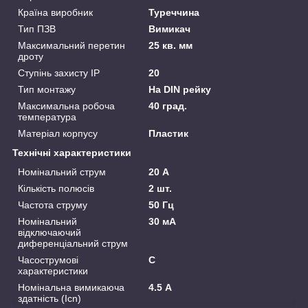
Країна виробник
Туреччина
Тип ПЗВ
Вимикач
Максимальний перетин
25 кв. мм
дроту
Ступінь захисту IP
20
Тип монтажу
На DIN рейку
Максимальна робоча
40 град.
температура
Матеріал корпусу
Пластик
Технічні характеристики
Номінальний струм
20 А
Кількість полюсів
2 шт.
Частота струму
50 Гц
Номінальний
30 мА
відключаючий
диференціальний струм
Часострумові
C
характеристики
Номінальна вимикаюча
4.5 А
здатність (Icn)