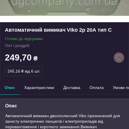
Автоматичний вимикач Viko 2p 20А тип С
Готово до відправки
Опт і роздріб
249,70
₴
245,16 ₴
від 6 шт.
Опис
Характеристики
Доставка
Оплата
Умови п
Опис
Автоматичний вимикач двохполюсний Viko призначений для
захисту електричних ланцюгів і електроприладів від
перевантаження і короткого замикання.Вимикач