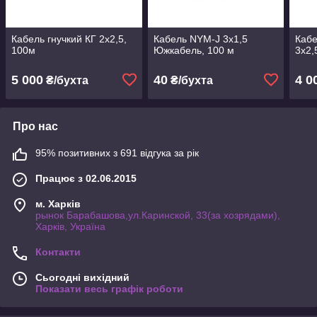
Кабель гнучкий КГ 2х2,5,
Кабель NYM-J 3х1,5
Каб
100м
Южкабель, 100 м
3х2,
5 000
40
4 0
₴/бухта
₴/бухта
Про нас
95% позитивних з 691 відгука за рік
Працює з 02.06.2015
м. Харків
рынок Барабашова,ул.Каринской, 33(за хозрядами),
Харків, Україна
Контакти
Сьогодні вихідний
Показати весь графік роботи