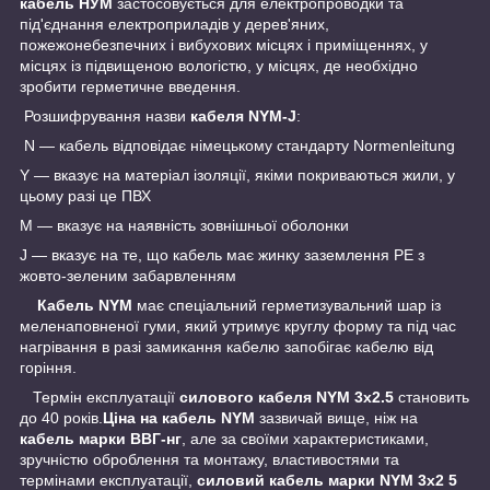
кабель НУМ
застосовується для електропроводки та
під'єднання електроприладів у дерев'яних,
пожежонебезпечних і вибухових місцях і приміщеннях, у
місцях із підвищеною вологістю, у місцях, де необхідно
зробити герметичне введення.
Розшифрування назви
кабеля NYM-J
:
N — кабель відповідає німецькому стандарту Normenleitung
Y — вказує на матеріал ізоляції, якіми покриваються жили, у
цьому разі це ПВХ
M — вказує на наявність зовнішньої оболонки
J — вказує на те, що кабель має жинку заземлення PE з
жовто-зеленим забарвленням
Кабель NYM
має спеціальний герметизувальний шар із
меленаповненої гуми, який утримує круглу форму та під час
нагрівання в разі замикання кабелю запобігає кабелю від
горіння.
Термін експлуатації
силового кабеля NYM 3х2.5
становить
до 40 років.
Ціна на кабель NYM
зазвичай вище, ніж на
кабель марки ВВГ-нг
, але за своїми характеристиками,
зручністю оброблення та монтажу, властивостями та
термінами експлуатації,
силовий кабель марки NYM 3х2 5