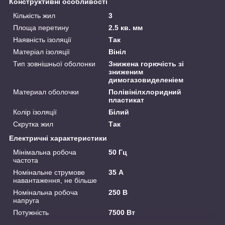
Конструктивні особливості
Кількість жил
3
Площа перетину
2.5 кв. мм
Наявність ізоляції
Так
Матеріал ізоляції
Вініл
Тип зовнішньої оболонки
Знижена горючість зі
зниженим
димогазовиделеніем
Материал оболочки
Полівінілхлоридний
пластикат
Колір ізоляції
Білий
Скрутка жил
Так
Електричні характеристики
Мінімальна робоча
50 Гц
частота
Номінальне струмове
35 А
навантаження, не більше
Номінальна робоча
250 В
напруга
Потужність
7500 Вт