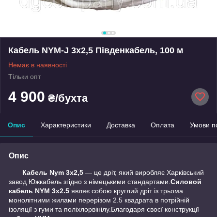
Кабель NYM-J 3х2,5 Південкабель, 100 м
Немає в наявності
Тільки опт
4 900
₴/бухта
Опис
Характеристики
Доставка
Оплата
Умови п
Опис
Кабель Nym 3х2,5
— це дріт, який виробляє Харківський
завод Южкабель згідно з німецькими стандартами.
Силовой
кабель NYM 3х2.5
являє собою круглий дріт із трьома
монолітними жилами перерізом 2.5 квадрата в потрійній
ізоляції з гуми та поліхлорвінілу.Благодаря своєї конструкції