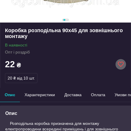
Коробка розподільна 90х45 для зовнішнього
монтажу
В наявності
Опт і роздріб
22
₴
20 ₴
від 10 шт.
Опис
Характеристики
Доставка
Оплата
Умови п
Опис
Розподільна коробка призначена для монтажу
електропроводини всередині приміщень і для зовнішнього