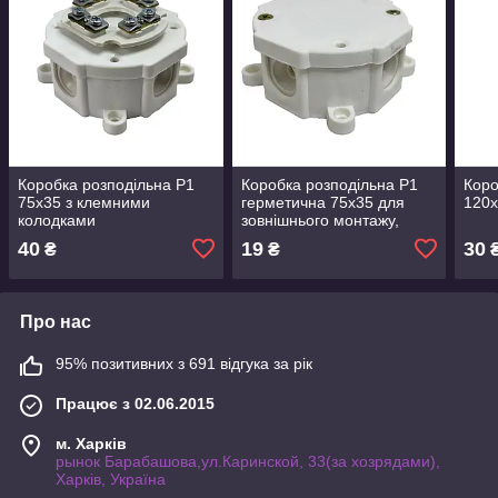
Коробка розподільна Р1
Коробка розподільна Р1
Коро
75х35 з клемними
герметична 75х35 для
120
колодками
зовнішнього монтажу,
округла
40
19
30
₴
₴
Про нас
95% позитивних з 691 відгука за рік
Працює з 02.06.2015
м. Харків
рынок Барабашова,ул.Каринской, 33(за хозрядами),
Харків, Україна