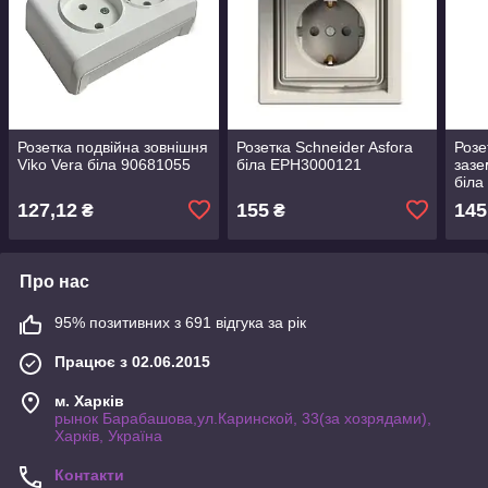
Розетка подвійна зовнішня
Розетка Schneider Asfora
Розе
Viko Vera біла 90681055
біла EPH3000121
зазе
біла
127,12
155
145
₴
₴
Про нас
95% позитивних з 691 відгука за рік
Працює з 02.06.2015
м. Харків
рынок Барабашова,ул.Каринской, 33(за хозрядами),
Харків, Україна
Контакти