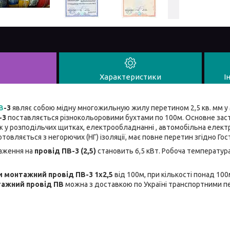
Характеристики
І
В
-3
являє собою мідну многожильную жилу перетином 2,5 кв. мм у м
-3
поставляється різнокольоровими бухтами по 100м. Основне зас
ж у розподільчих щитках, електрообладнанні , автомобільна елек
овляється з негорючих (НГ) ізоляції, має повне перетин згідно Гос
аження на
провід ПВ-3 (2,5)
становить 6,5 кВт. Робоча температур
 монтажний провід ПВ-3 1х2,5
від 100м, при кількості понад 10
тажний провід ПВ
можна з доставкою по Україні транспортними 