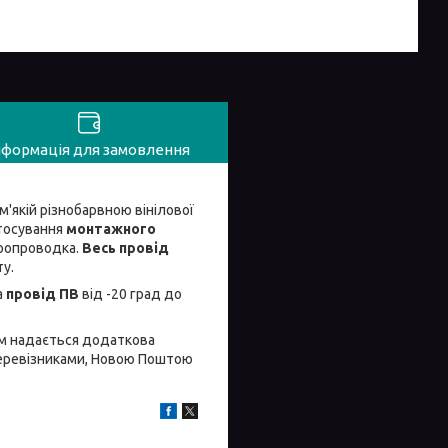
нформація для замовлення
'якій різнобарвною вінілової
тосування
монтажного
тропроводка.
Весь провід
ту.
а
провід ПВ
від -20 град до
0м надається додаткова
перевізниками, Новою Поштою