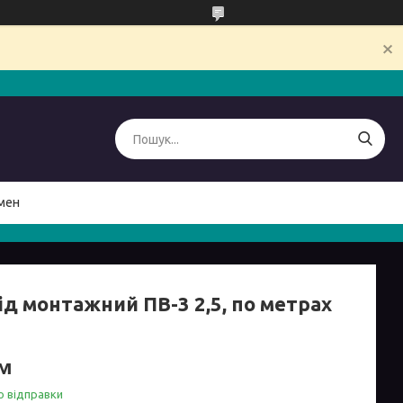
мен
ід монтажний ПВ-3 2,5, по метрах
/м
о відправки