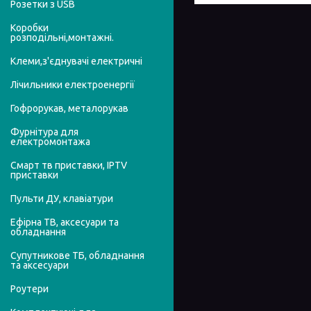
Розетки з USB
Коробки
розподільні,монтажні.
Клеми,з'єднувачі електричні
Лічильники електроенергії
Гофрорукав, металорукав
Фурнітура для
електромонтажа
Смарт тв приставки, IPTV
приставки
Пульти ДУ, клавіатури
Ефірна ТВ, аксесуари та
обладнання
Супутникове ТБ, обладнання
та аксесуари
Роутери