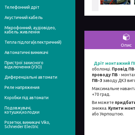
Телефонний дріт
Акустичний кабель
Мікрофонний, аудіовідео,
кабель живлення
Тепла підлога(електричний)
Опис
Автоматичні вимикачі
Пристрої захисного
Дріт монтажний П
відключення (УЗО)
оболонці.
Провід ПВ
проводу ПВ
- монта
Диференціальні автомати
ПВ-3
заводу ДКЗ вигот
Реле напряжения
Максимальне навант
+70 град.
Коробки під автомати
Ви можете
придбати
Подовжувачі,
знижка.
Купити мон
котушки,колодки
або Укрпоштою.
Розетки, вимикачі Viko,
Schneider Electric