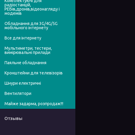
Комплектуючі для
радіостанцій,
РЕБів,дронів,відеонагляду і
модемів
Обладнання для 3G/4G/5G
мобільного інтернету
Все для інтернету
Мультиметри, тестери,
вимірювальні прилади
Паяльне обладнання
Кронштейни для телевізорів
Шнури електричні
Вентилятори
Майже задарма, розпродаж!!!
Отзывы