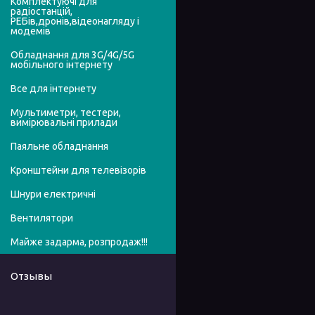
Комплектуючі для
радіостанцій,
РЕБів,дронів,відеонагляду і
модемів
Обладнання для 3G/4G/5G
мобільного інтернету
Все для інтернету
Мультиметри, тестери,
вимірювальні прилади
Паяльне обладнання
Кронштейни для телевізорів
Шнури електричні
Вентилятори
Майже задарма, розпродаж!!!
Отзывы