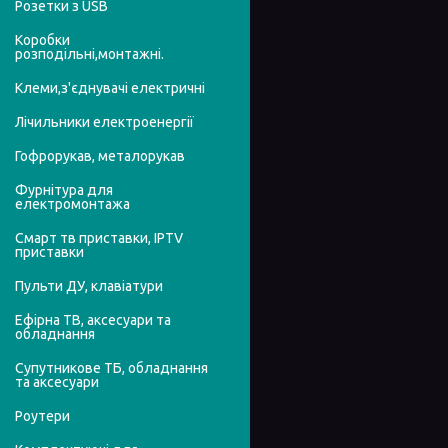
Розетки з USB
Коробки
розподільні,монтажні.
Клеми,з'єднувачі електричні
Лічильники електроенергії
Гофрорукав, металорукав
Фурнітура для
електромонтажа
Смарт тв приставки, IPTV
приставки
Пульти ДУ, клавіатури
Ефірна ТВ, аксесуари та
обладнання
Супутникове ТБ, обладнання
та аксесуари
Роутери