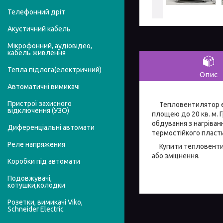
Телефонний дріт
Акустичний кабель
Мікрофонний, аудіовідео,
кабель живлення
Тепла підлога(електричний)
Опис
Автоматичні вимикачі
Пристрої захисного
Тепловентилятор еле
відключення (УЗО)
площею до 20 кв. м. 
обдування з нагріван
Диференціальні автомати
термостійкого пласти
Реле напряжения
Купити тепловентиля
або зміцнення.
Коробки під автомати
Подовжувачі,
котушки,колодки
Розетки, вимикачі Viko,
Schneider Electric