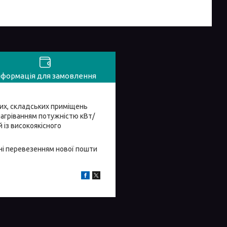
нформація для замовлення
их, складських приміщень
агріванням потужністю кВт/
із високоякісного
ні перевезенням нової пошти