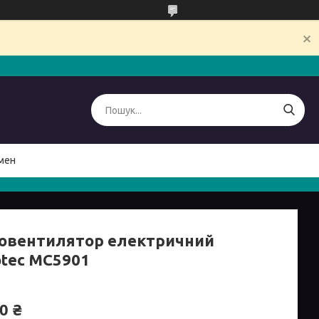
мен
овентилятор електричний
tec MC5901
0 ₴