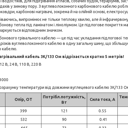
і водостіків, для підігрівання атласів, собачих будок,тераріумів, зас
 дахів у зимову пору. З вуглеволоконного карбонового кабелю робл
овдри, карбонові нагрівачі, зокрема й на олійній основі, електросу
аючись, випромінює не тільки теплову хвилю, але й інфрачервону
онову тепла під ламінатом і ліноліумом. Це підлогове покриття м
маркуються відповідним значком.
нового грівального кабелю — це під час укладання підлогової теп
дрізків вуглеволоконного кабелю в одну загальну шину, що збільшу
о кабелю.
грівальний кабель 3К/133 Ом відрізається кратно 5 метрів!
 В, 24 В, 110 В, 220 В
 3000
озрахунку температури від довжини вуглецевого кабелю 3К/133 Ом 
Потрібл.потужність,
Тем
Опір, ОТ
Сила тока, А
Вт
399
121
0.55
532
90
0.41
665
73
0.33