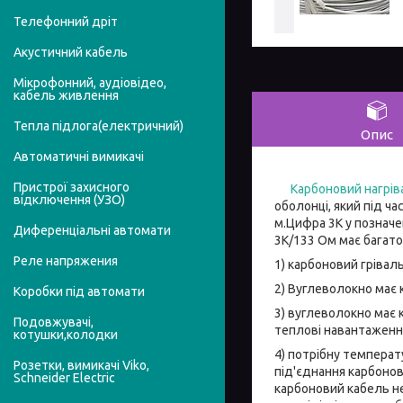
Телефонний дріт
Акустичний кабель
Мікрофонний, аудіовідео,
кабель живлення
Тепла підлога(електричний)
Опис
Автоматичні вимикачі
Пристрої захисного
Карбоновий нагрів
відключення (УЗО)
оболонці, який під ч
м.Цифра 3К у позначе
Диференціальні автомати
3К/133 Ом має багато
Реле напряжения
1) карбоновий гріва
2) Вуглеволокно має к
Коробки під автомати
3) вуглеволокно має 
Подовжувачі,
теплові навантаженн
котушки,колодки
4) потрібну температ
Розетки, вимикачі Viko,
під'єднання карбонов
Schneider Electric
карбоновий кабель не 