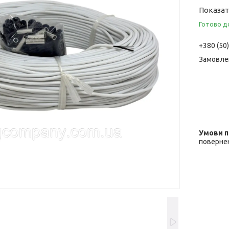
Показат
Готово д
+380 (50
Замовле
повернен