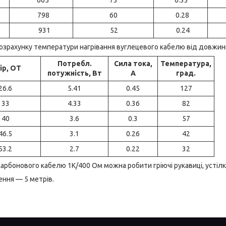
798
60
0.28
931
52
0.24
зрахунку температури нагрівання вуглецевого кабелю від довжини 
Потребл.
Сила тока,
Температура,
ір, ОТ
потужність, Вт
А
град.
26.6
5.41
0.45
127
33
4.33
0.36
82
40
3.6
0.3
57
46.5
3.1
0.26
42
53.2
2.7
0.22
32
карбонового кабелю 1К/400 Ом можна робити гріючі рукавиці, устілк
ння — 5 метрів.