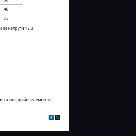
48
35
за напруги 12 В:
и та інші дрібні елементи.