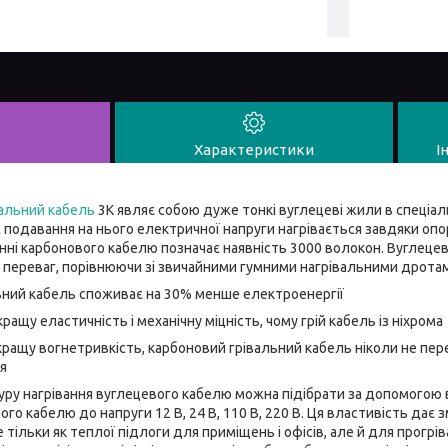
Характеристики
І
альний кабель
3К являє собою дуже тонкі вуглецеві жили в спеціаль
ас подавання на нього електричної напруги нагрівається завдяки оп
нні карбонового кабелю позначає наявність 3000 волокон. Вуглеце
 переваг, порівнюючи зі звичайними гумними нагрівальними дрота
льний кабель споживає на 30% менше електроенергії
ращу еластичність і механічну міцність, чому грій кабель із ніхрома
кращу вогнетривкість, карбоновий грівальний кабель ніколи не пер
я
уру нагрівання вуглецевого кабелю можна підібрати за допомогою в
ого кабелю до напруги 12 В, 24 В, 110 В, 220 В. Ця властивість дає
тільки як теплої підлоги для приміщень і офісів, але й для прогрів