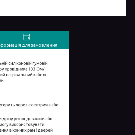
нформація для замовлення
ній силіконовій гумовій
ору провідника 133 Ом/
вий нагрівальний кабель
ми:
егорить через електричні або
ідрізу різної довжини або
 змогу використовувати
ання віконних рам і дверей,