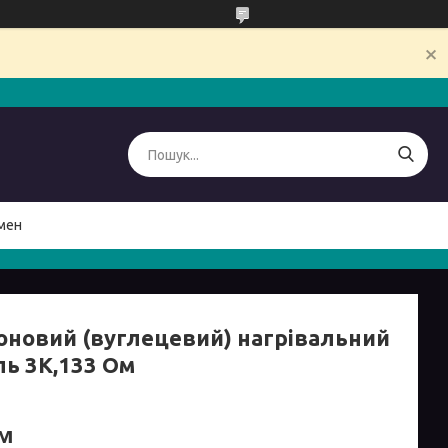
мен
оновий (вуглецевий) нагрівальний
ль 3К,133 Ом
/м