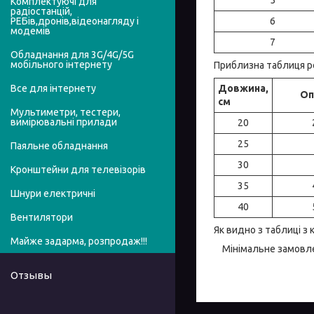
Комплектуючі для
радіостанцій,
6
РЕБів,дронів,відеонагляду і
модемів
7
Обладнання для 3G/4G/5G
мобільного інтернету
Приблизна таблиця ро
Довжина,
Все для інтернету
Оп
см
Мультиметри, тестери,
вимірювальні прилади
20
25
Паяльне обладнання
30
Кронштейни для телевізорів
35
Шнури електричні
40
Вентилятори
Як видно з таблиці з 
Майже задарма, розпродаж!!!
Мінімальне замовле
Отзывы