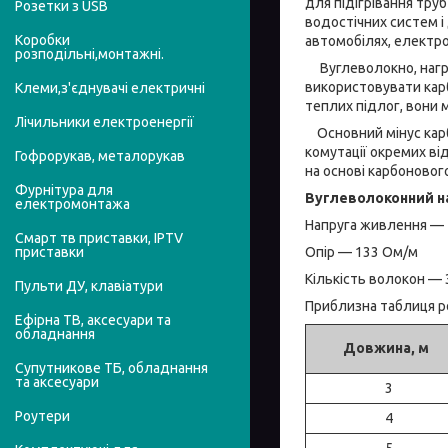
для підігрівання труб 
Розетки з USB
водостічних систем і
Коробки
автомобілях, електрок
розподільні,монтажні.
Вуглеволокно, нагрів
використовувати карб
Клеми,з'єднувачі електричні
теплих підлог, вони 
Лічильники електроенергії
Основний мінус карбо
комутації окремих ві
Гофрорукав, металорукав
на основі карбоновог
Фурнітура для
Вуглеволоконний на
електромонтажа
Напруга живлення — 12
Смарт тв приставки, IPTV
Опір — 133 Ом/м
приставки
Кількість волокон —
Пульти ДУ, клавіатури
Приблизна таблиця р
Ефірна ТВ, аксесуари та
обладнання
Довжина, м
Супутникове ТБ, обладнання
та аксесуари
3
Роутери
4
5