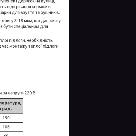
тупенек і доріжок на вулиці,
ять підігрівання кермом в
шарки для взуття та рушників.
 довгу 8-18 мкм, що дає змогу
ає бути спеціальним для
лої підлоги, необхідність
є час монтажу теплої підлоги
за напруги 220 В:
пература,
град.
190
106
68