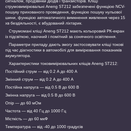
сигналом, продзвінки діодів і транзисторів. Кліщі
струмовимірювальні Aneng ST212 забезпечені функцією NCV-
пошуку прихованого проведення, функцією пошуку нульової
шини, функцією автоматичного вимкнення живлення через 15
хв бездіяльності, є вбудований ліхтарик.
Струмомані кліщі Aneng ST212 мають кольоровий РК-екран
із підсвіткою, наочний і помітний за сонячного освітлення.
Параметри приладу дають змогу застосовувати кліщі токові
під час діагностики в автомобілі для вимірювання показників
акумулятора.
Характеристики токовимірювальних кліщів Aneng ST212:
Постійний струм — від 0.2 А до 400 А
Змінний струм — від 0.2 А до 400 А
Постійна напруга — від 0.5 В до 600 В
Змінна напруга — від 0.5 В до 600 В
Опір — до 60 мОм
Частота — від 40 Гц до 1000 Гц
Місткість — до 60 мкФ
Температура — від -40 до 1000 градусів