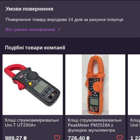
Умови повернення
Повернення товару впродовж 14 днів за рахунок покупця
Всі умови повернення
Подібні товари компанії
Кліщі струмовимірювальні
Кліщі струмовимірювальні
Кліщ
Uni-T UT200A+
PeakMeter PM2018A з
Unit
функцією мультиметра
989,27
726,40
1 2
₴
₴