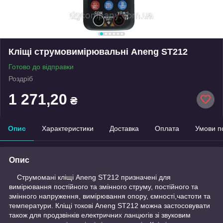
Кліщі струмовимірювальні Aneng ST212
Готово до відправки
Роздріб
1 271,20
₴
Опис
Характеристики
Доставка
Оплата
Умови п
Опис
Струмомані кліщі Aneng ST212 призначені для
вимірювання постійного та змінного струму, постійного та
змінного напруження, вимірювання опору, ємності,частоти та
температури. Кліщі токові Aneng ST212 можна застосовувати
також для продзвінків електричних ланцюгів зі звуковим