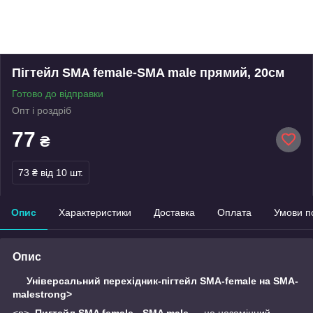
Пігтейл SMA female-SMA male прямий, 20см
Готово до відправки
Опт і роздріб
77
₴
73 ₴
від 10 шт.
Опис
Характеристики
Доставка
Оплата
Умови п
Опис
Універсальний перехідник-пігтейл SMA-female на SMA-
malestrong>
<p>
Пигтейл SMA female - SMA male
— це незамінний