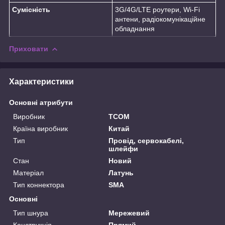
Сумісність
3G/4G/LTE роутери, Wi-Fi
антени, радіокомунікаційне
обладнання
Приховати
Характеристики
Основні атрибути
Виробник
TCOM
Країна виробник
Китай
Тип
Провід, сервокабелі,
шлейфи
Стан
Новий
Матеріал
Латунь
Тип коннектора
SMA
Основні
Тип шнура
Мережевий
Конструкція
Прямий