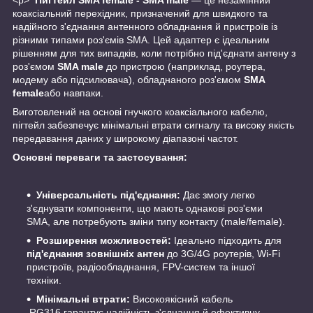
коаксіальний перехідник, призначений для швидкого та
надійного з'єднання антенного обладнання й пристроїв із
різними типами роз'ємів SMA. Цей адаптер є ідеальним
рішенням для тих випадків, коли потрібно під'єднати антену з
роз'ємом
SMA male
до пристрою (наприклад, роутера,
модему або підсилювача), обладнаного роз'ємом
SMA
female
або навпаки.
Виготовлений на основі гнучкого коаксіального кабелю,
пігтейл забезпечує мінімальні втрати сигналу та високу якість
передавання даних у широкому діапазоні частот.
Основні переваги та застосування:
Універсальність під'єднання:
Дає змогу легко
з'єднувати компоненти, що мають однакові роз'єми
SMA, але потребують зміни типу контакту (male/female).
Розширення можливостей:
Ідеально підходить для
під'єднання зовнішніх антен
до 3G/4G роутерів, Wi-Fi
пристроїв, радіообладнання, FPV-систем та іншої
техніки.
Мінімальні втрати:
Високоякісний кабель
RG316 гарантує надійність з'єднання й ефективну