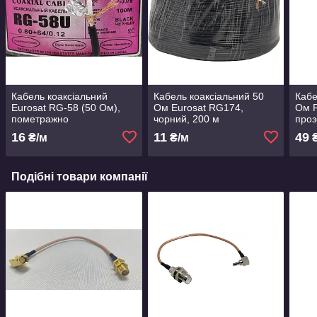
Кабель коаксіальний
Кабель коаксіальний 50
Кабе
Eurosat RG-58 (50 Ом),
Ом Eurosat RG174,
Ом 
пометражно
чорний, 200 м
проз
16
11
49
₴/м
₴/м
₴
Подібні товари компанії