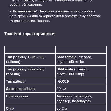
роботу обладнання.
Компактність:
Невелика довжина пігтейлу робить
його зручним для використання в обмеженому просторі
та для коротких з'єднань.
Технічні характеристики:
Тип роз'єму 1 (на кінці
SMA female
(гнезодо,
кабелю)
внутрішній отвір)
Тип роз'єму 2 (на кінці
SMA male
(Штекер,
кабелю)
внутрішній штир)
Тип кабеля
RG316
Довжина кабелю
20 см
Призначення
Антенний перехідник,
адаптер, подовжувач
Опір
50 Ом