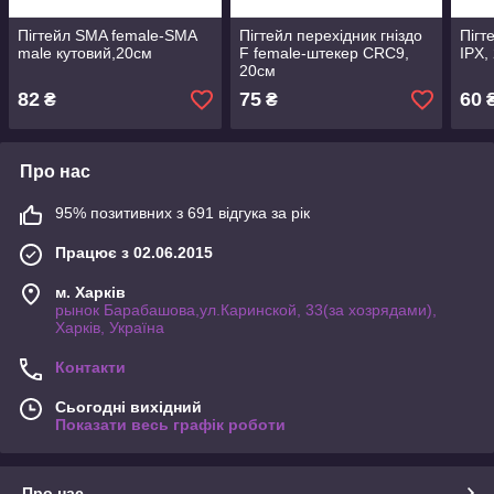
Пігтейл SMA female-SMA
Пігтейл перехідник гніздо
Пігт
male кутовий,20см
F female-штекер CRC9,
IPX,
20см
82
75
60
₴
₴
Про нас
95% позитивних з 691 відгука за рік
Працює з 02.06.2015
м. Харків
рынок Барабашова,ул.Каринской, 33(за хозрядами),
Харків, Україна
Контакти
Сьогодні вихідний
Показати весь графік роботи
Про нас