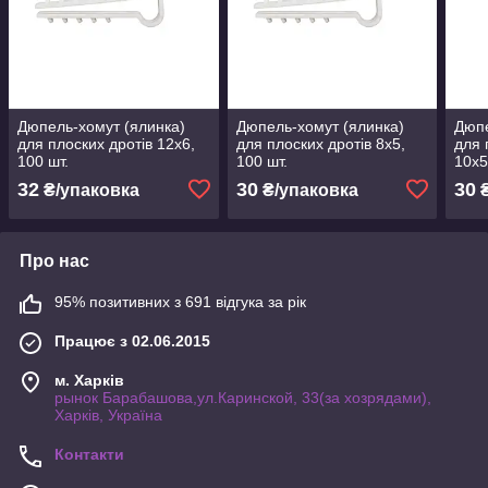
Дюпель-хомут (ялинка)
Дюпель-хомут (ялинка)
Дюпе
для плоских дротів 12х6,
для плоских дротів 8х5,
для 
100 шт.
100 шт.
10х5
32
30
30
₴/упаковка
₴/упаковка
₴
Про нас
95% позитивних з 691 відгука за рік
Працює з 02.06.2015
м. Харків
рынок Барабашова,ул.Каринской, 33(за хозрядами),
Харків, Україна
Контакти