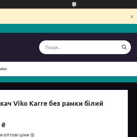
мен
ач Viko Karre без рамки білий
 ₴
и оптові ціни