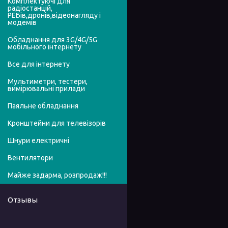
Комплектуючі для
радіостанцій,
РЕБів,дронів,відеонагляду і
модемів
Обладнання для 3G/4G/5G
мобільного інтернету
Все для інтернету
Мультиметри, тестери,
вимірювальні прилади
Паяльне обладнання
Кронштейни для телевізорів
Шнури електричні
Вентилятори
Майже задарма, розпродаж!!!
Отзывы