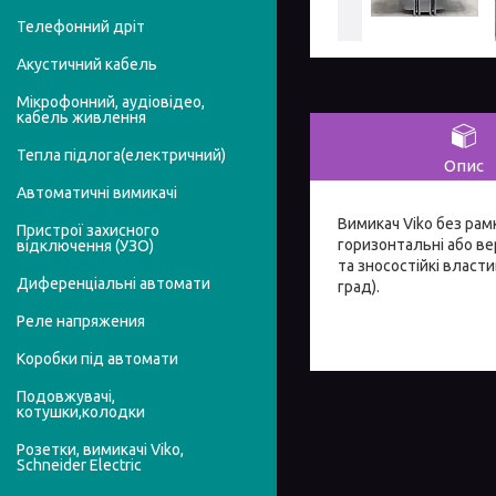
Телефонний дріт
Акустичний кабель
Мікрофонний, аудіовідео,
кабель живлення
Тепла підлога(електричний)
Опис
Автоматичні вимикачі
Вимикач Viko без рам
Пристрої захисного
горизонтальні або ве
відключення (УЗО)
та зносостійкі власт
Диференціальні автомати
град).
Реле напряжения
Коробки під автомати
Подовжувачі,
котушки,колодки
Розетки, вимикачі Viko,
Schneider Electric