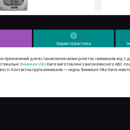
Характеристики
І
ки призначений для встановлення низки розеток і вимикачів від 2 до
ртикальні.
Вимикачі Viko
Karre виготовлені з високоякісного ABC-по
ивості. Контактна група вимикачів — мідна. Вимикачі Viko Karre маю