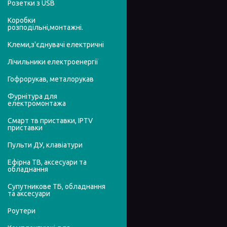
Розетки з USB
Коробки
розподільні,монтажні.
Клеми,з'єднувачі електричні
Лічильники електроенергії
Гофрорукав, металорукав
Фурнітура для
електромонтажа
Смарт тв приставки, IPTV
приставки
Пульти ДУ, клавіатури
Ефірна ТВ, аксесуари та
обладнання
Супутникове ТБ, обладнання
та аксесуари
Роутери