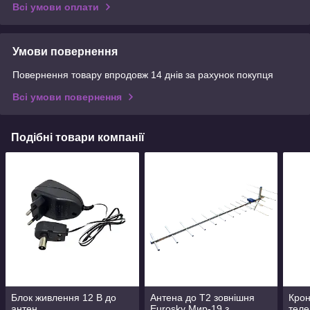
Всі умови оплати
Умови повернення
Повернення товару впродовж 14 днів за рахунок покупця
Всі умови повернення
Подібні товари компанії
Блок живлення 12 В до
Антена до Т2 зовнішня
Крон
антен
Eurosky Мир-19 з
теле