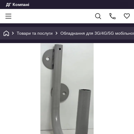
ДГ Компані
Товари та послуги
Обладнання для 3G/4G/5G мобільног