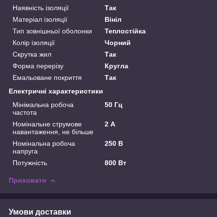
Наявність ізоляції
Так
Матеріал ізоляції
Вініл
Тип зовнішньої оболонки
Теплостійка
Колір ізоляції
Чорний
Скрутка жил
Так
Форма перерізу
Кругла
Емальоване покриття
Так
Електричні характеристики
Мінімальна робоча
50 Гц
частота
Номінальне струмове
2 А
навантаження, не більше
Номінальна робоча
250 В
напруга
Потужність
800 Вт
Приховати
Умови доставки