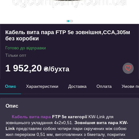
Кабель вита пара FTP 5e зовнішня,CCA,305м
без коробки
Готово до відправки
Тільки опт
1 952,20
₴/бухта
Опис
Характеристики
Доставка
Оплата
Умови п
Опис
Кабель вита пара
FTP 5e категорії
KW-Link для
зовнішнього укладання 4х2х0,51.
Зовнішня вита пара KW-
Link
представляє собою чотири пари скручених між собою
жил перерізом 0,51 мм, виготовлених з біметалу, покритих