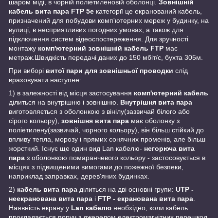
шаром міді, в чорній поліетиленовій оболонці.
Зовнішній
кабель вита пара FTP 5e
категорії це екранований кабель,
призначений для побудови комп'ютерних мереж у будинку, на
вулиці, в несприятливих погодних умовах, а також для
підключення систем відеоспостереження. Для зручності
монтажу
комп'ютерний зовнішній кабель FTP
має
метраж.Швидкість передачі даних до 150 мбіт/с, бухта 305м.
При виборі
витої пари для зовнішньої проводки
слід
враховувати наступне:
1) в залежності від місця застосування
комп'ютерний кабель
ділиться на внутрішню і зовнішню.
Внутрішня вита пара
виготовляється з оболонкою з вінілу(зазвичай білого або
сірого кольору),
зовнішня вита пара
має оболонку з
поліетилену(зазвичай, чорного кольору), він більш стійкий до
впливу тепла, морозу і прямих сонячних променів, але більш
жорсткий. Існує ще один вид Lan кабелю-
негорюча вита
пара
з оболонкою помаранчевого кольору - застосовується в
місцях з підвищеними вимогами до пожежної безпеки,
наприклад заправках, дерев'яних будинках.
2)
кабель вита пара
ділиться на дві основні групи:
UTP -
неекранована вита пара
і
FTP - екранована вита пара
.
Наявність екрану у
Lan кабелю
необхідно, коли кабель
прокладається поруч з джерелом електромагнітних перешкод