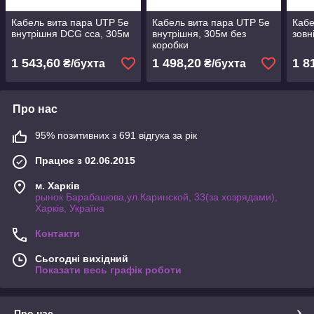
Кабель вита пара UTP 5e
Кабель вита пара UTP 5e
Кабе
внутрішня DCG cca, 305м
внутрішня, 305м без
зов
коробки
1 543,60
1 498,20
1 8
₴/бухта
₴/бухта
Про нас
95% позитивних з 691 відгука за рік
Працює з 02.06.2015
м. Харків
рынок Барабашова,ул.Каринской, 33(за хозрядами),
Харків, Україна
Контакти
Сьогодні вихідний
Показати весь графік роботи
Про нас