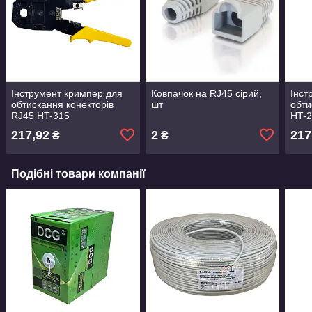
Інструмент кримпер для
Ковпачок на RJ45 сірий,
Інст
обтискання конекторів
шт
обти
RJ45 HT-315
HT-2
217,92
2
217
₴
₴
Подібні товари компанії