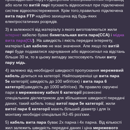
або коли по
витій парі
пускають відеосигнал при підключенні
систем відеоспостереження. Крім того,правильно підключена
вита пара FTP
надійно захищена від будь-яких
електростатичних розрядів.
3) в залежності від матеріалу з якого виготовляються жили
інтернет
кабелю буває
биметальная вита пара(CCA)
і
мідна
вита пара(CU
)
. На швидкість і якість передачі інтернету,
матеріал
Lan кабелю
не має значення. Але якщо по
витій
парі
буде подаватися харчування або відеосигнал на відстань
більше 30 м, то в цьому випадку застосовують тільки
виту
пару мідь
.
4) залежно від необхідної швидкості пропускання
мережевий
кабель
ділиться на категорії. Найпоширеніші це
вита пара
5е
категорії( швидкість до 100 мбіт/сек) і
вита пара 6
категорії
(швидкість до 1000 мбіт/сек). Як правило скручені
пари в
мережевому кабелі 6 категорії
рознесені
спеціальним діелектриком для збільшення швидкості передачі
даних, такий кабель товщі
витої пари 5е категорії
, жили
витої пари 6 категорії
мають більший діаметр і для їх
монтажу необхідні спеціальні RJ-45 роз'єми.
5)
кабель вита пара
буває 2х парна і 4х парна. Від кількості
жил залежить швидкість передачі даних і ціна
мережевого