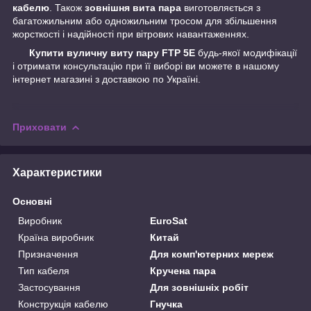
кабелю
. Також
зовнішня вита пара
виготовляється з
багатожильним або одножильним тросом для збільшення
жорсткості і надійності при вітрових навантаженнях.
Купити вуличну виту пару FTP 5E
будь-якої модифікації
і отримати консультацію при її виборі ви можете в нашому
інтернет магазині з доставкою по Україні.
Приховати
Характеристики
Основні
Виробник
EuroSat
Країна виробник
Китай
Призначення
Для комп'ютерних мереж
Тип кабеля
Кручена пара
Застосування
Для зовнішніх робіт
Конструкція кабелю
Гнучка