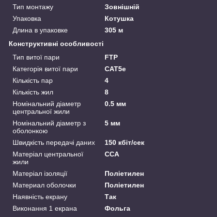
Тип монтажу
Зовнішній
Упаковка
Котушка
Длина в упаковке
305 м
Конструктивні особливості
Тип витої пари
FTP
Категорія витої пари
САТ5е
Кількість пар
4
Кількість жил
8
Номінальний діаметр
0.5 мм
центральної жили
Номінальний діаметр з
5 мм
оболонкою
Швидкість передачі даних
150 кбіт/сек
Матеріал центральної
CCA
жили
Матеріал ізоляції
Поліетилен
Материал оболочки
Поліетилен
Наявність екрану
Так
Виконання 1 екрана
Фольга