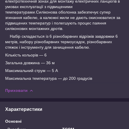
електротехнічній зонах для монтажу електричних ланцюгів в
умовах експлуатації з підвищеними
температурами.Силіконова оболонка забезпечує супер
згинання кабелю, а калюжні жили не дають окиснюватися за
підвищених температур і полегшують процес паяння
силіконових монтажних дротів.
Набір складається із 6 різнобарвних відрізків завдовжки 6
метрів, набору різнобарвних термоусадок, різнобарвних
стяжок і інструменту для зачищення кабелю.
Кількість кольорів — 6
Загальна довжина — 36 м
Максимальний струм — 5 А
Максимальна температура — до 200 градусів
Приховати
Характеристики
Основні