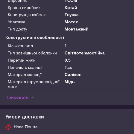
Виробник
TCOM
Країна виробник
Китай
Конструкція кабелю
Гнучка
Упаковка
Моток
Тип дроту
Монтажний
Конструктивні особливості
Кількість жил
1
Тип зовнішньої оболонки
Світлотермостійка
Перетин жили
0.5
Наявність ізоляції
Так
Матеріал ізоляції
Силікон
Матеріал струмопровідної
Мідь
жили
Приховати
Умови доставки
Нова Пошта