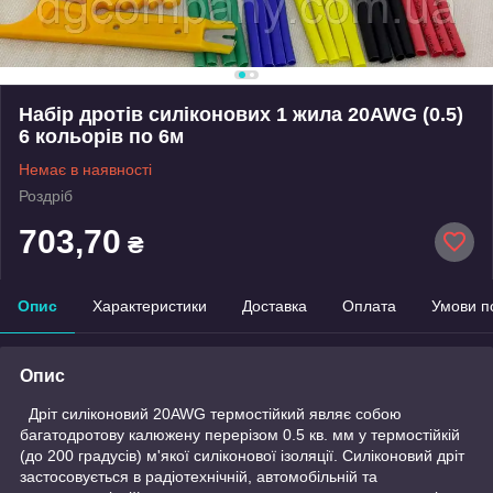
Набір дротів силіконових 1 жила 20AWG (0.5)
6 кольорів по 6м
Немає в наявності
Роздріб
703,70
₴
Опис
Характеристики
Доставка
Оплата
Умови п
Опис
Дріт силіконовий 20AWG термостійкий являє собою
багатодротову калюжену перерізом 0.5 кв. мм у термостійкій
(до 200 градусів) м'якої силіконової ізоляції. Силіконовий дріт
застосовується в радіотехнічній, автомобільній та