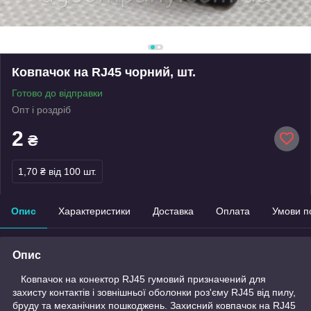
Ковпачок на RJ45 чорний, шт.
Готово до відправки
Опт і роздріб
2
₴
1,70 ₴
від 100 шт.
Опис
Характеристики
Доставка
Оплата
Умови п
Опис
Ковпачок на конектор RJ45 гумовий призначений для
захисту контактів і зовнішньої оболонки роз'єму RJ45 від пилу,
бруду та механічних пошкоджень. Захисний ковпачок на RJ45