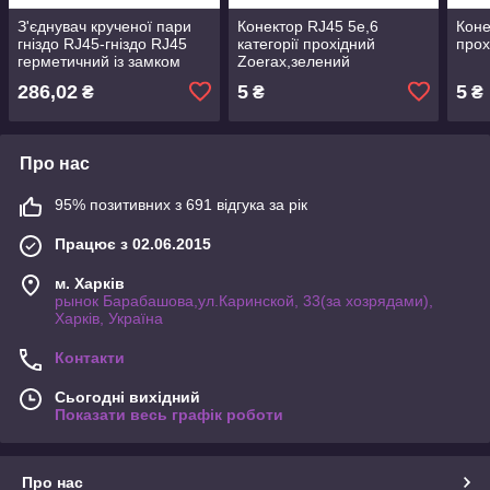
З'єднувач крученої пари
Конектор RJ45 5e,6
Коне
гніздо RJ45-гніздо RJ45
категорії прохідний
прох
герметичний із замком
Zoerax,зелений
286,02
5
5
₴
₴
₴
Про нас
95% позитивних з 691 відгука за рік
Працює з 02.06.2015
м. Харків
рынок Барабашова,ул.Каринской, 33(за хозрядами),
Харків, Україна
Контакти
Сьогодні вихідний
Показати весь графік роботи
Про нас