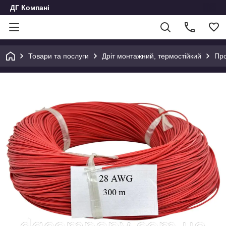
ДГ Компані
Товари та послуги
Дріт монтажний, термостійкий
Про