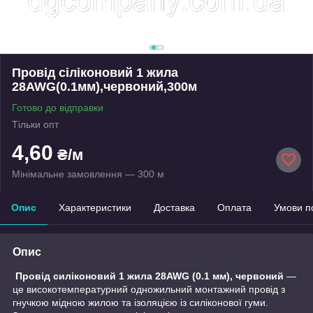
Провід сіліконовий 1 жила
28AWG(0.1мм),червоний,300м
Готово до відправки
Тільки опт
4,60
₴/м
Мінімальне замовлення — 300 м
Опис
Характеристики
Доставка
Оплата
Умови п
Опис
Провід силіконовий 1 жила 28AWG (0.1 мм), червоний
—
це високотемпературний одножильний монтажний провід з
гнучкою мідною жилою та ізоляцією із силіконової гуми.