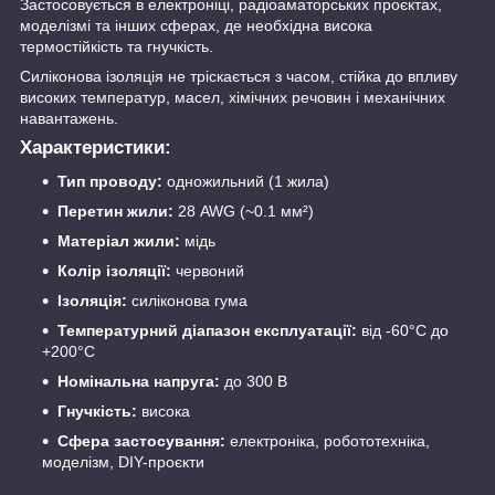
Застосовується в електроніці, радіоаматорських проєктах,
моделізмі та інших сферах, де необхідна висока
термостійкість та гнучкість.
Силіконова ізоляція не тріскається з часом, стійка до впливу
високих температур, масел, хімічних речовин і механічних
навантажень.
Характеристики:
Тип проводу:
одножильний (1 жила)
Перетин жили:
28 AWG (~0.1 мм²)
Матеріал жили:
мідь
Колір ізоляції:
червоний
Ізоляція:
силіконова гума
Температурний діапазон експлуатації:
від -60°C до
+200°C
Номінальна напруга:
до 300 В
Гнучкість:
висока
Сфера застосування:
електроніка, робототехніка,
моделізм, DIY-проєкти