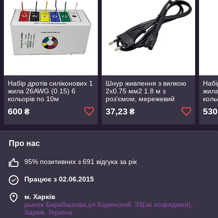
Набір дротів силіконових 1
Шнур живлення з вилкою
Набі
жила 26AWG (0.15) 6
2х0.75 мм2 1.8 м з
жила
кольорів по 10м
роз'ємом, мережевий
коль
кабель живлення чорний
600
37,23
530
₴
₴
Про нас
95% позитивних з 691 відгука за рік
Працює з 02.06.2015
м. Харків
рынок Барабашова,ул.Каринской, 33(за хозрядами),
Харків, Україна