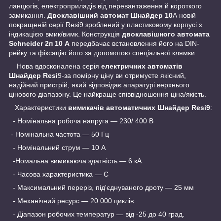
ланцюгів, електроприладів від перевантаження й короткого
замикання.
Двоклавішний автомат Шнайдер 10
А новій
покращеній серії Resi9 зроблений у пластиковому корпусі з
індикацією вмик/вимк. Конструкція
двоклавішного автомата
Schneider 2п 10 А
передбачає встановлення його на DIN-
рейку та фіксацію його за допомогою спеціальної клямки.
Нова вдосконалена серія
електричних автоматів
Шнайдер Resi
9-за помірну ціну ви отримуєте якісний,
надійний пристрій, який відповідає апаратурі верхнього
цінового діапазону. Це найкраще співвідношення ціна/якість.
Характеристики
вимикачів автоматичних Шнайдер Resi9
:
- Номінальна робоча напруга — 230/ 400 В
- Номінальна частота — 50 Гц
- Номінальний струм — 10 А
-Номальна вимикаюча здатність — 6 кА
- Часова характеристика — С
- Максимальний переріз, під'єднуваного дроту — 25 мм
- Механічний ресурс — 20 000 циклів
- Діапазон робочих температур — від -25 до 40 град.