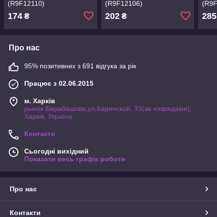
(R9F12110)
(R9F12106)
(R9
174
202
285
₴
₴
Про нас
95% позитивних з 691 відгука за рік
Працює з 02.06.2015
м. Харків
рынок Барабашова,ул.Каринской, 33(за хозрядами),
Харків, Україна
Контакти
Сьогодні вихідний
Показати весь графік роботи
Про нас
Контакти