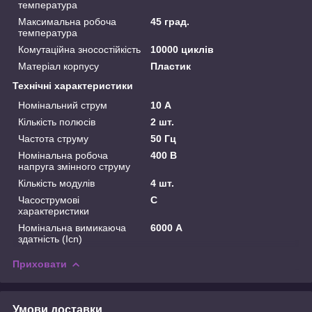
температура
Максимальна робоча
45 град.
температура
Комутаційна зносостійкість
10000 циклів
Матеріал корпусу
Пластик
Технічні характеристики
Номінальний струм
10 А
Кількість полюсів
2 шт.
Частота струму
50 Гц
Номінальна робоча
400 В
напруга змінного струму
Кількість модулів
4 шт.
Часострумові
C
характеристики
Номінальна вимикаюча
6000 А
здатність (Icn)
Приховати
Умови доставки