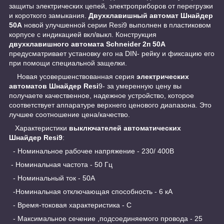
защиты электрических цепей, электроприборов от перегрузки
и короткого замыкания.
Двухклавишный автомат Шнайдер
50А
новой улучшенной серии Resi9 выполнен в пластиковом
корпусе с индикацией вкл/выкл. Конструкция
двухклавишного автомата Schneider 2п 50А
предусматривает установку его на DIN- рейку и фиксацию его
при помощи специальной защелки.
Новая усовершенствованная серия
электрических
автоматов Шнайдер Resi
9- за умеренную цену вы
получаете качественное, надежное устройство, которое
соответствует аппаратуре верхнего ценового диапазона. Это
лучшее соотношение цена/качество.
Характеристики
выключателей автоматических
Шнайдер Resi9
:
- Номинальное рабочее напряжение - 230/ 400В
- Номинальная частота - 50 Гц
- Номинальный ток - 50А
-Номинальная отключающая способность - 6 кА
- Время-токовая характеристика - С
- Максимальное сечение ,подсоединяемого провода - 25