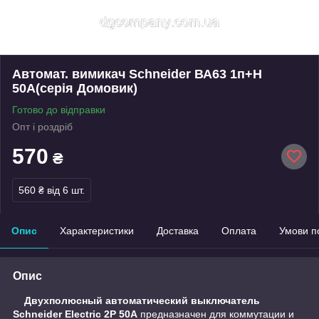
Автомат. вимикач Schneider ВА63 1п+H
50А(серія Домовик)
Готово до відправки
Опт і роздріб
570
₴
560 ₴
від 6 шт.
Опис
Характеристики
Доставка
Оплата
Умови п
Опис
Двухполюсный автоматический выключатель
Schneider Electriс 2P 50A
предназначен для коммутации и