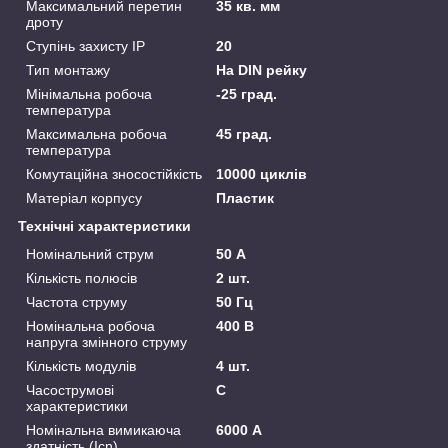
Максимальний перетин
35 кв. мм
дроту
Ступінь захисту IP
20
Тип монтажу
На DIN рейку
Мінімальна робоча
-25 град.
температура
Максимальна робоча
45 град.
температура
Комутаційна зносостійкість
10000 циклів
Матеріал корпусу
Пластик
Технічні характеристики
Номінальний струм
50 А
Кількість полюсів
2 шт.
Частота струму
50 Гц
Номінальна робоча
400 В
напруга змінного струму
Кількість модулів
4 шт.
Часострумові
C
характеристики
Номінальна вимикаюча
6000 А
здатність (Icn)