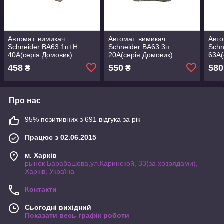
Автомат. вимикач
Автомат. вимикач
Авто
Schneider ВА63 1п+H
Schneider ВА63 3п
Schn
40А(серія Домовик)
20А(серія Домовик)
63А(
458
550
580
₴
₴
Про нас
95% позитивних з 691 відгука за рік
Працює з 02.06.2015
м. Харків
рынок Барабашова,ул.Каринской, 33(за хозрядами),
Харків, Україна
Контакти
Сьогодні вихідний
Показати весь графік роботи