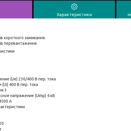
Характеристики
І
мів короткого замикання.
мів перевантаження.
ристики
ие (Ue) 230/400 В пер. тока
(Ui) 400 В пер. тока
ия 3
ное напряжение (Uimp) 4 кВ
4500 A
актеристики
20
ом