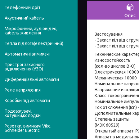
Телефонний дріт
Опис
Акустичний кабель
Мікрофонний, аудіовідео,
кабель живлення
Застосування
- Захист кіл від стру
Тепла підлога(електричний)
- Захист кіл від стру
Автоматичні вимикачі
Технические характе
Износостойкость
Пристрої захисного
(кол-во циклов В-О)
відключення (УЗО)
Электрическая 10000
Механическая 10000
Диференціальні автомати
Номинальное напряжен
Напряжение изоляции 
Реле напряжения
Класс токоограничен
Коробки під автомати
Номинальное импульс
Ток отключения (Icn) 
Подовжувачі,
Дополнительные хар
котушки,колодки
Степень защиты
(МЭК 60529)
Розетки, вимикачі Viko,
Schneider Electric
Открытый аппарат IP
Аппарат в модульн