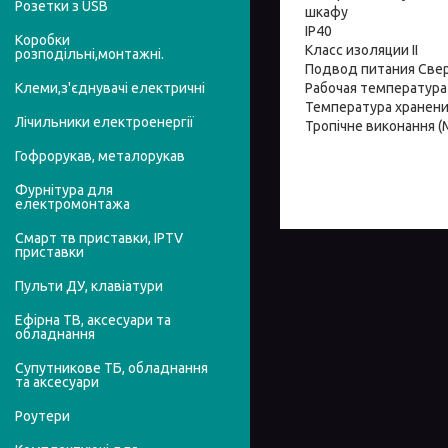
Розетки з USB
шкафу
IP40
Коробки
Класс изоляции II
розподільні,монтажні.
Подвод питания Свер
Рабочая температура 
Клеми,з'єднувачі електричні
Температура хранения
Лічильники електроенергії
Тропічне виконання (М
Гофрорукав, металорукав
Фурнітура для
електромонтажа
Смарт тв приставки, IPTV
приставки
Пульти ДУ, клавіатури
Ефірна ТВ, аксесуари та
обладнання
Супутникове ТБ, обладнання
та аксесуари
Роутери