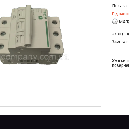
Показат
Під замо
Відп
+380 (50
Замовле
повернен