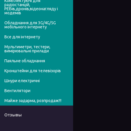
Комплектуючі для
радіостанцій,
РЕБів,дронів,відеонагляду і
модемів
Обладнання для 3G/4G/5G
мобільного інтернету
Все для інтернету
Мультиметри, тестери,
вимірювальні прилади
Паяльне обладнання
Кронштейни для телевізорів
Шнури електричні
Вентилятори
Майже задарма, розпродаж!!!
Отзывы