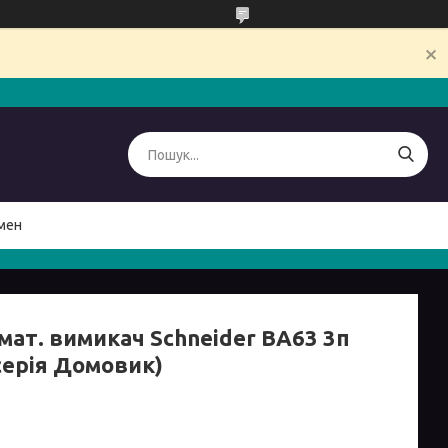
мен
мат. вимикач Schneider ВА63 3п
серія Домовик)