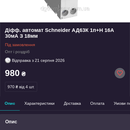
Діфф. автомат Schneider АД63К 1п+Н 16А
30мА З 18мм
Під замовлення
Опт і роздріб
Відправка з
21 серпня 2026
980
₴
970 ₴
від 4 шт.
Опис
Характеристики
Доставка
Оплата
Умови п
Опис