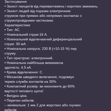
Застосування
• Захист ланцюгів від перевантажень і коротких замикань.
• Захист людей від поразки електричним
струмом при прямих або непрямих контактах з
струмопровідними частинами.
Характеристики
• Тип: АС.
• Номінальний струм:16 А.
• Номінальний відключаючий диференціальний
струм: 30 мА.
• Номінальна напруга: 230 В (+10-15 %) пер.
струму.
• Тип пристрою: електронний.
• Номінальна найбільша вимикаюча
здатність: 4,5 кА.
• Крива відключення: С.
• Механізм швидкого включення, подовжує
термін служби контактів на 30%.
• Компактний розмір: ви економите до 60%
вартості типового щита!
• Вигідна ціна.
• Перетин кабелів:
– мінімальне: 1 мм 2 для жорстких або гнучких
кабелів;