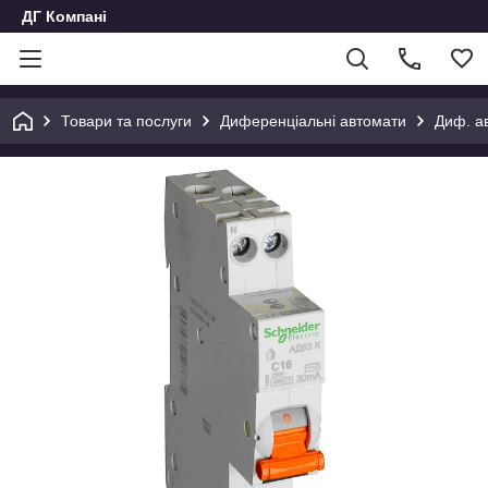
ДГ Компані
Товари та послуги
Диференціальні автомати
Диф. ав