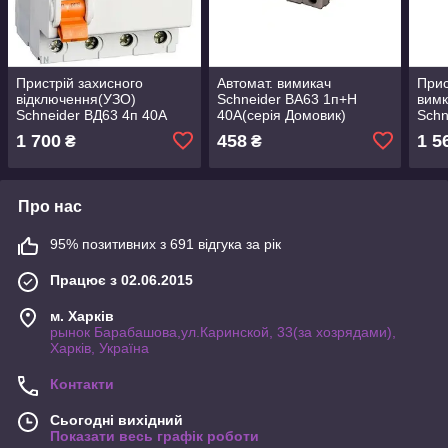
Пристрій захисного
Автомат. вимикач
Прис
відключення(УЗО)
Schneider ВА63 1п+H
вимк
Schneider ВД63 4п 40А
40А(серія Домовик)
Schn
30мА
мА
1 700
458
1 5
₴
₴
Про нас
95% позитивних з 691 відгука за рік
Працює з 02.06.2015
м. Харків
рынок Барабашова,ул.Каринской, 33(за хозрядами),
Харків, Україна
Контакти
Сьогодні вихідний
Показати весь графік роботи