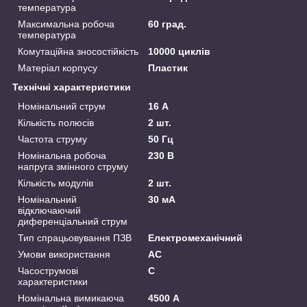
температура
Максимальна робоча
60 град.
температура
Комутаційна зносостійкість
10000 циклів
Матеріал корпусу
Пластик
Технічні характеристики
Номінальний струм
16 А
Кількість полюсів
2 шт.
Частота струму
50 Гц
Номінальна робоча
230 В
напруга змінного струму
Кількість модулів
2 шт.
Номінальний
30 мА
відключаючий
диференціальний струм
Тип спрацьовування ПЗВ
Електромеханічний
Умови використання
АС
Часострумові
C
характеристики
Номінальна вимикаюча
4500 А