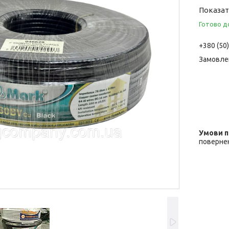
Показати
Готово д
+380 (50
Замовле
повернен