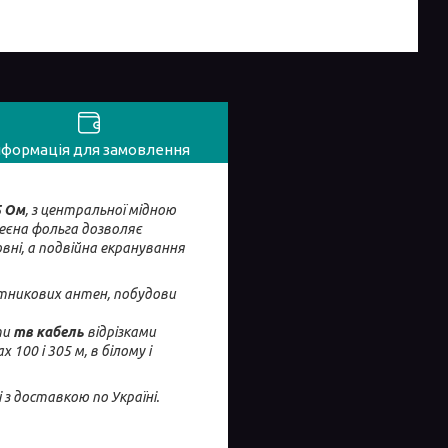
нформація для замовлення
5 Ом
, з центральної мідною
еєна фольга дозволяє
овні, а подвійна екранування
утникових антен, побудови
ти
тв кабель
відрізками
100 і 305 м, в білому і
 з доставкою по Україні.