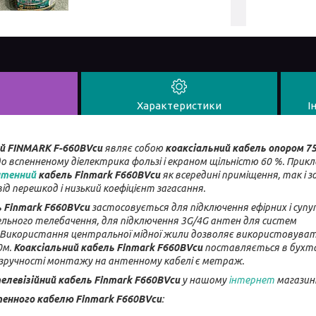
Характеристики
І
й FINMARK F-660BVcu
являє собою
коаксіальний кабель опором 7
 вспенненому діелектрика фользі і екраном щільністю 60 %. Прикл
нтенний
кабель Finmark F660BVcu
як всередині приміщення, так і з
ід перешкод і низький коефіцієнт загасання.
ь Finmark F660BVcu
застосовується для підключення ефірних і суп
льного телебачення, для підключення 3G/4G антен для систем
.Використання центральної мідної жили дозволяє використовува
0м.
Коаксіальний кабель Finmark F660BVcu
поставляється в бухтах 
я зручності монтажу на антенному кабелі є метраж.
елевізійний кабель Finmark F660BVcu
у нашому
інтернет
магазині
енного кабелю Finmark F660BVcu
: