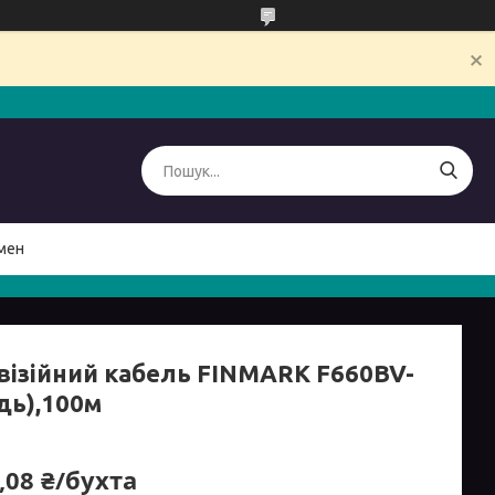
мен
візійний кабель FINMARK F660BV-
дь),100м
,08 ₴/бухта