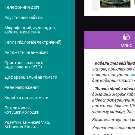
Телефонний дріт
Акустичний кабель
Мікрофонний, аудіовідео,
кабель живлення
Тепла підлога(електричний)
Опис
Автоматичні вимикачі
Пристрої захисного
Кабель телевізійни
відключення (УЗО)
жилою, приклеєною до
використовувати
а
Диференціальні автомати
дає надійний захист в
Реле напряжения
Телевізійний кабел
домашніх мереж кабе
Коробки під автомати
відеоспостереження
довжиною більше 10
Подовжувачі,
чорному кольорі, дл
котушки,колодки
Ви можете купити
т
Розетки, вимикачі Viko,
Schneider Electric
Характеристики
ант