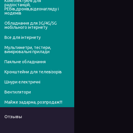
Комплектуючі для
радіостанцій,
РЕБів,дронів,відеонагляду і
модемів
Обладнання для 3G/4G/5G
мобільного інтернету
Все для інтернету
Мультиметри, тестери,
вимірювальні прилади
Паяльне обладнання
Кронштейни для телевізорів
Шнури електричні
Вентилятори
Майже задарма, розпродаж!!!
Отзывы