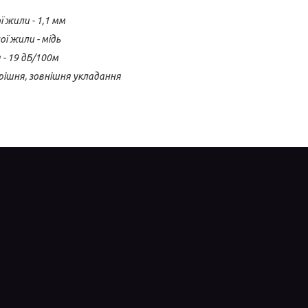
 жили - 1,1 мм
ї жили - мідь
 - 19 дБ/100м
рішня, зовнішня укладання