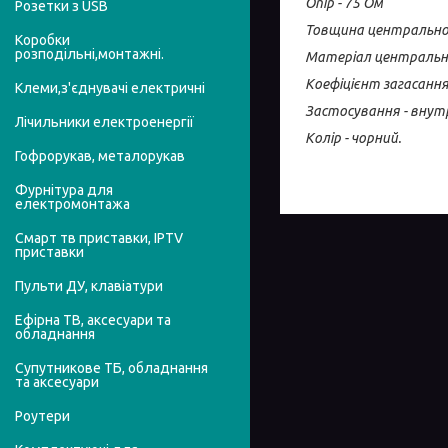
Опір - 75 Ом
Розетки з USB
Товщина центральної
Коробки
розподільні,монтажні.
Матеріал центрально
Коефіцієнт загасання
Клеми,з'єднувачі електричні
Застосування - внут
Лічильники електроенергії
Колір - чорний.
Гофрорукав, металорукав
Фурнітура для
електромонтажа
Смарт тв приставки, IPTV
приставки
Пульти ДУ, клавіатури
Ефірна ТВ, аксесуари та
обладнання
Супутникове ТБ, обладнання
та аксесуари
Роутери