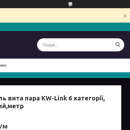
мен
ь вита пара KW-Link 6 категорії,
ий,метр
₴/м