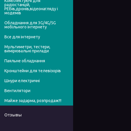
Комплектуючі для
радіостанцій,
РЕБів,дронів,відеонагляду і
модемів
Обладнання для 3G/4G/5G
мобільного інтернету
Все для інтернету
Мультиметри, тестери,
вимірювальні прилади
Паяльне обладнання
Кронштейни для телевізорів
Шнури електричні
Вентилятори
Майже задарма, розпродаж!!!
Отзывы