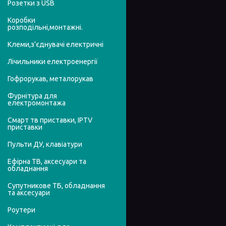
Розетки з USB
Коробки
розподільні,монтажні.
Клеми,з'єднувачі електричні
Лічильники електроенергії
Гофрорукав, металорукав
Фурнітура для
електромонтажа
Смарт тв приставки, IPTV
приставки
Пульти ДУ, клавіатури
Ефірна ТВ, аксесуари та
обладнання
Супутникове ТБ, обладнання
та аксесуари
Роутери