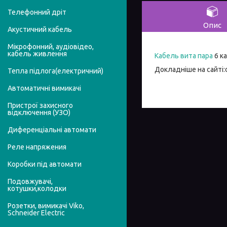
Телефонний дріт
Опис
Акустичний кабель
Мікрофонний, аудіовідео,
кабель живлення
Кабель вита пара
6 ка
Докладніше на сайті:
Тепла підлога(електричний)
Автоматичні вимикачі
Пристрої захисного
відключення (УЗО)
Диференціальні автомати
Реле напряжения
Коробки під автомати
Подовжувачі,
котушки,колодки
Розетки, вимикачі Viko,
Schneider Electric